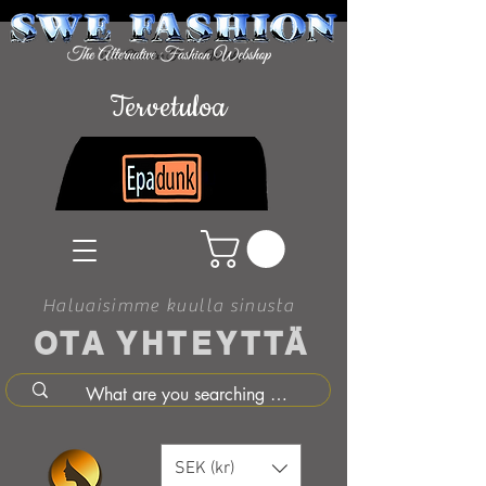
Tervetuloa
Haluaisimme kuulla sinusta
OTA YHTEYTTÄ
SEK (kr)