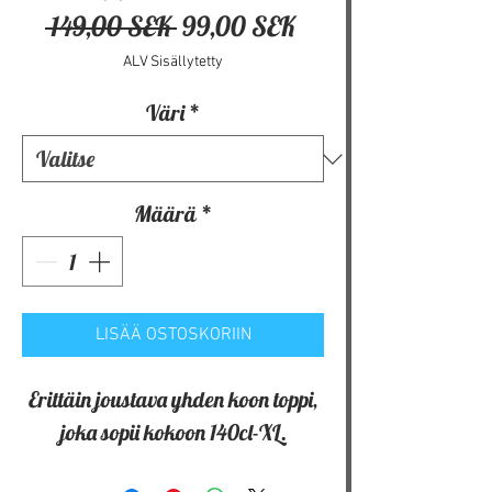
Normaali
Alehinta
 149,00 SEK 
99,00 SEK
hinta
ALV Sisällytetty
Väri
*
Määrä
*
LISÄÄ OSTOSKORIIN
Erittäin joustava yhden koon toppi,
joka sopii kokoon 140cl-XL.