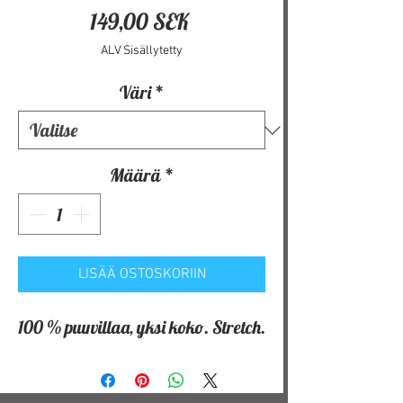
Hinta
149,00 SEK
ALV Sisällytetty
Väri
*
Määrä
*
LISÄÄ OSTOSKORIIN
100 % puuvillaa, yksi koko. Stretch.