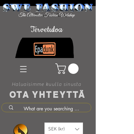
Tervetuloa
Haluaisimme kuulla sinusta
OTA YHTEYTTÄ
SEK (kr)