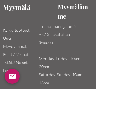
Myymälä
Myymäläm
me
Timmermansgatan 6
Kaikki tuotteet
932 31 Skelleftea
Uusi
Sweden
Myydyimmät
Pojat / Miehet
Monday-Friday : 10am-
Tytöt / Naiset
20pm
Lapset
Saturday-Sunday: 10am-
18pm
Email:
swefashion.shop@gmail.co
m