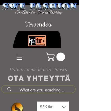
Tervetuloa
Haluaisimme kuulla sinusta
OTA YHTEYTTÄ
SEK (kr)