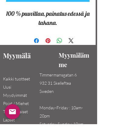
100 % puuvillaa, painatus edessä ja
takana.
Myymälä
Myymäläm
me
Timmermansgatan 6
Kaikki tuotteet
932 31 Skelleftea
Uusi
Sweden
Myydyimmät
Pojat / Miehet
Monday-Friday : 10am-
Tytöt / Naiset
20pm
Lapset
Saturday-Sunday: 10am-
18pm