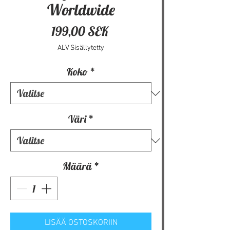
Worldwide
Hinta
199,00 SEK
ALV Sisällytetty
Koko
*
Väri
*
Määrä
*
LISÄÄ OSTOSKORIIN