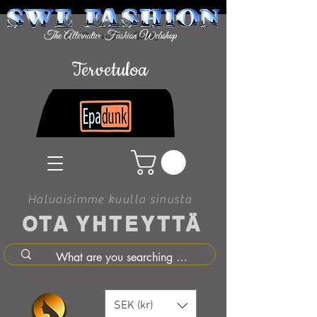
Tervetuloa
Haluaisimme kuulla sinusta
OTA YHTEYTTÄ
SEK (kr)