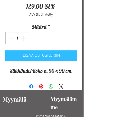
Hinta
129,00 SEK
ALV Sisällytetty
Määrä
*
LISÄÄ OSTOSKORIIN
Silkkihuivi Koko n. 90 x 90 cm.
Myymälä
Myymäläm
me
Timmermansgatan 6