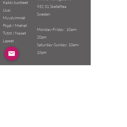
Kaikki tuotteet
932 31 Skelleftea
Uusi
Sweden
Myydyimmät
Pojat / Miehet
Monday-Friday : 10am-
Tytöt / Naiset
20pm
Lapset
Saturday-Sunday: 10am-
18pm
Email:
swefashion.shop@gmail.co
m
Käytän
Asiakaspalvelu
tö