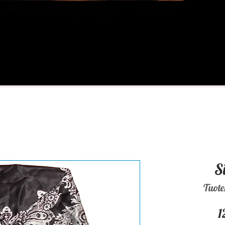
S
Tuote
1