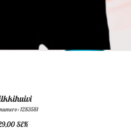
ilkkihuivi
numero: 1283581
Hinta
29,00 SEK