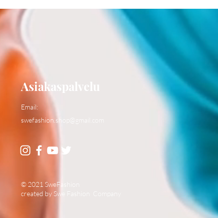
Asiakaspalvelu
Email:
swefashion.shop@gmail.com
© 2021 SweFashion
created by Swe Fashion Company