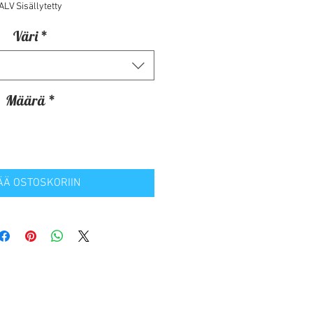
ALV Sisällytetty
Väri
*
Määrä
*
ÄÄ OSTOSKORIIN