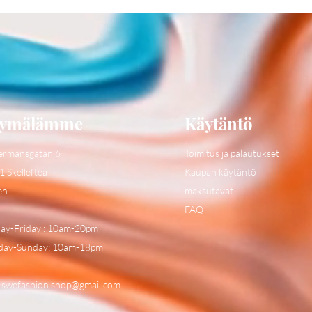
ymälämme
Käytäntö
ermansgatan 6
Toimitus ja palautukset
1 Skelleftea
Kaupan käytäntö
en
maksutavat
FAQ
y-Friday : 10am-20pm
day-Sunday: 10am-18pm
:
swefashion.shop@gmail.com