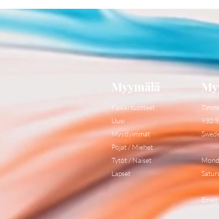
Myymälä
My
Kaikki tuotteet
Timm
Uusi
932 3
Myydyimmät
Swed
Pojat / Miehet
Tytöt / Naiset
Monda
Lapset
Satur
Email