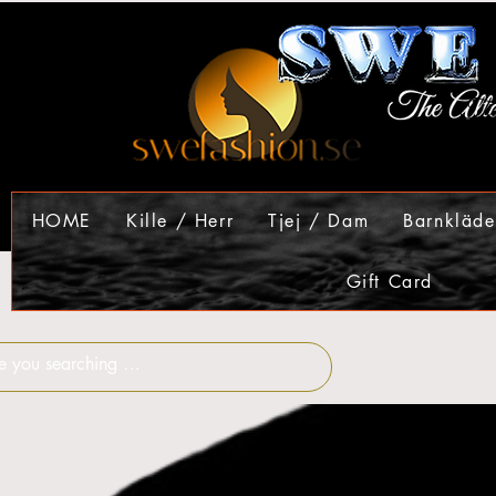
HOME
Kille / Herr
Tjej / Dam
Barnkläde
Gift Card