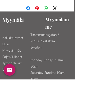
Myymälä
Myymäläm
me
Timmermansgatan 6
Kaikki tuotteet
932 31 Skelleftea
Uusi
Sweden
Myydyimmät
Pojat / Miehet
Monday-Friday : 10am-
Tytöt / Naiset
20pm
Lapset
Saturday-Sunday: 10am-
18pm
Email:
swefashion.shop@gmail.co
m