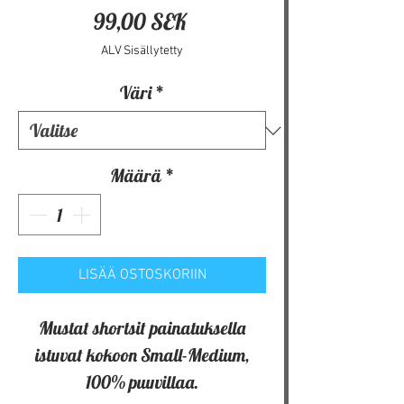
Hinta
99,00 SEK
ALV Sisällytetty
Väri
*
Määrä
*
LISÄÄ OSTOSKORIIN
Mustat shortsit painatuksella
istuvat kokoon Small-Medium,
100% puuvillaa.