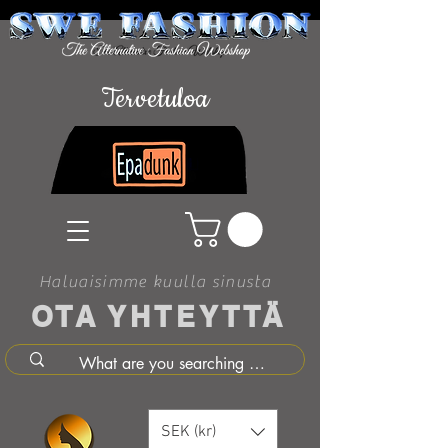
Tervetuloa
Haluaisimme kuulla sinusta
OTA YHTEYTTÄ
SEK (kr)