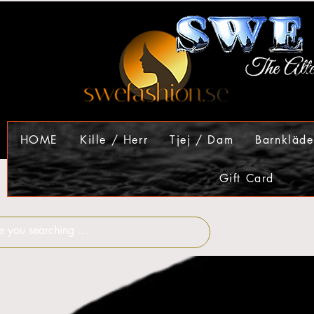
HOME
Kille / Herr
Tjej / Dam
Barnkläde
Gift Card