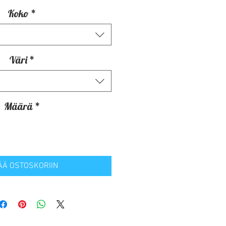
Koko
*
Väri
*
Määrä
*
ÄÄ OSTOSKORIIN