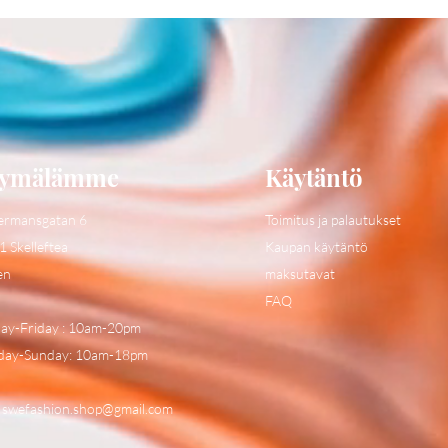
ymälämme
Käytäntö
ermansgatan 6
Toimitus ja palautukset
1 Skelleftea
Kaupan käytäntö
en
maksutavat
FAQ
y-Friday : 10am-20pm
day-Sunday: 10am-18pm
:
swefashion.shop@gmail.com