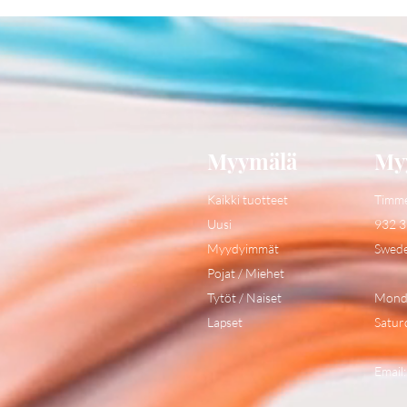
Myymälä
My
Kaikki tuotteet
Timm
Uusi
932 3
Myydyimmät
Swed
Pojat / Miehet
Tytöt / Naiset
Monda
Lapset
Satur
Email