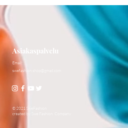
Asiakaspalvelu
Email:
swefashion.shop@gmail.com
© 2021 SweFashion
created by Swe Fashion Company