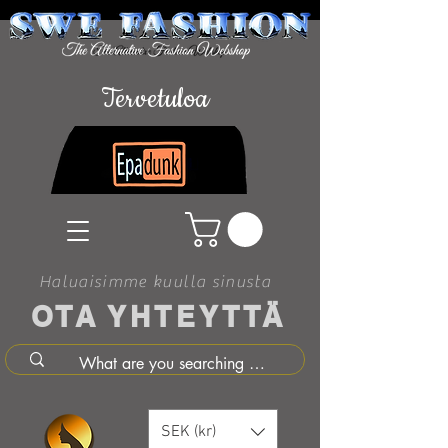
Tervetuloa
Haluaisimme kuulla sinusta
OTA YHTEYTTÄ
SEK (kr)