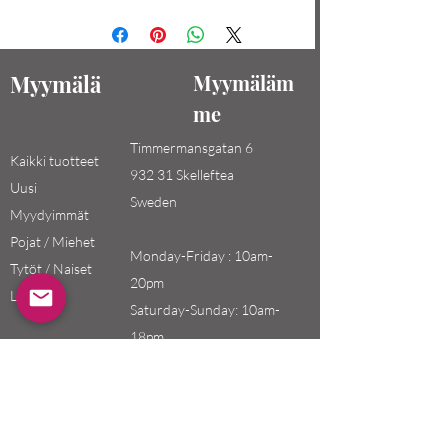
Myymälä
Myymäläm
me
Timmermansgatan 6
Kaikki tuotteet
932 31 Skelleftea
Uusi
Sweden
Myydyimmät
Pojat / Miehet
Monday-Friday : 10am-
Tytöt / Naiset
20pm
Lapset
Saturday-Sunday: 10am-
18pm
Email:
swefashion.shop@gmail.co
m