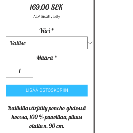
Hinta
169,00 SEK
ALV Sisällytetty
Väri
*
Määrä
*
LISÄÄ OSTOSKORIIN
Batikilla värjätty poncho yhdessä
koossa, 100 % puuvillaa, pituus
olalta n. 90 cm.