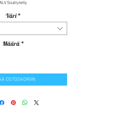
ALV Sisällytetty
Väri
*
Määrä
*
ÄÄ OSTOSKORIIN