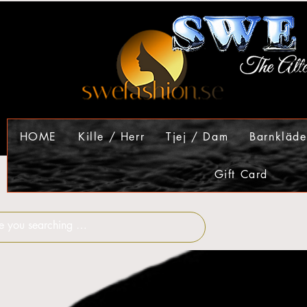
HOME
Kille / Herr
Tjej / Dam
Barnkläde
Gift Card