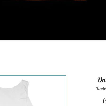
On
Tuot
1