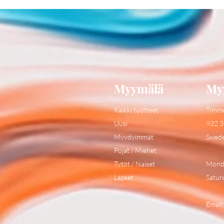
Myymälä
My
Kaikki tuotteet
Timm
Uusi
932 3
Myydyimmät
Swed
Pojat / Miehet
Tytöt / Naiset
Monda
Lapset
Satur
Email