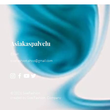
Asiakaspalvelu
Email:
swefashion.shop@gmail.com
© 2021 SweFashion
created by Swe Fashion Company