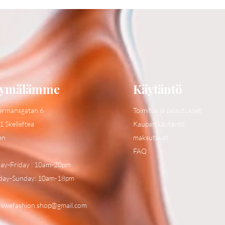
ymälämme
Käytäntö
ermansgatan 6
Toimitus ja palautukset
1 Skelleftea
Kaupan käytäntö
en
maksutavat
FAQ
y-Friday : 10am-20pm
day-Sunday: 10am-18pm
:
swefashion.shop@gmail.com