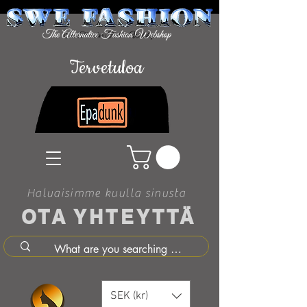
Tervetuloa
Haluaisimme kuulla sinusta
OTA YHTEYTTÄ
SEK (kr)