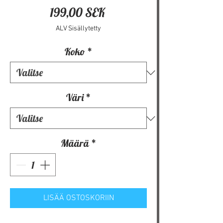
Hinta
199,00 SEK
ALV Sisällytetty
Koko
*
Väri
*
Määrä
*
LISÄÄ OSTOSKORIIN