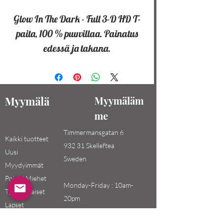
Glow In The Dark - Full 3-D HD T-
paita, 100 % puuvillaa. Painatus
edessä ja takana.
Myymälä
Myymäläm
me
Timmermansgatan 6
Kaikki tuotteet
932 31 Skelleftea
Uusi
Sweden
Myydyimmät
Pojat / Miehet
Monday-Friday : 10am-
Tytöt / Naiset
20pm
Lapset
Saturday-Sunday: 10am-