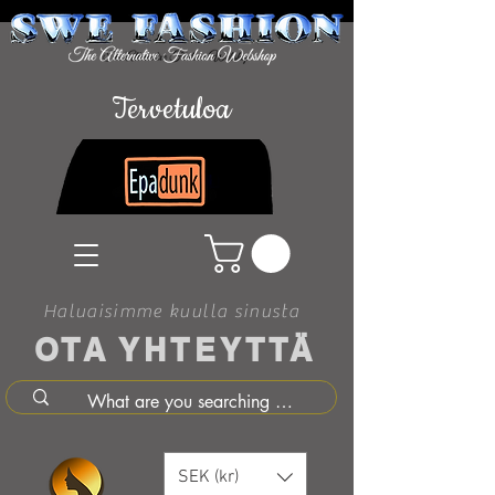
Tervetuloa
Haluaisimme kuulla sinusta
OTA YHTEYTTÄ
SEK (kr)