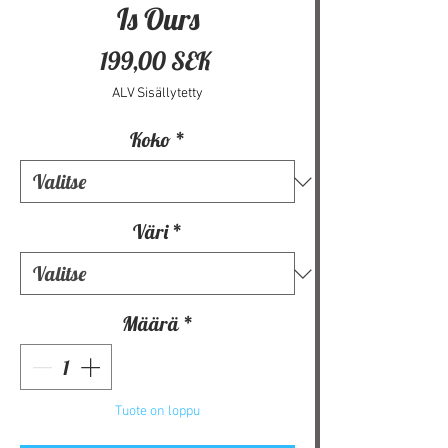
Is Ours
Hinta
199,00 SEK
ALV Sisällytetty
Koko
*
Väri
*
Määrä
*
Tuote on loppu