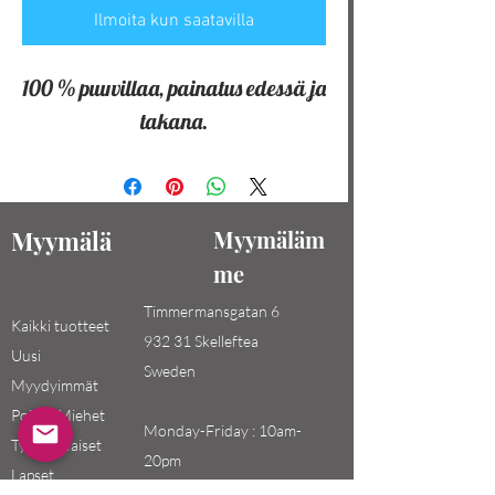
Ilmoita kun saatavilla
100 % puuvillaa, painatus edessä ja
takana.
Myymälä
Myymäläm
me
Timmermansgatan 6
Kaikki tuotteet
932 31 Skelleftea
Uusi
Sweden
Myydyimmät
Pojat / Miehet
Monday-Friday : 10am-
Tytöt / Naiset
20pm
Lapset
Saturday-Sunday: 10am-