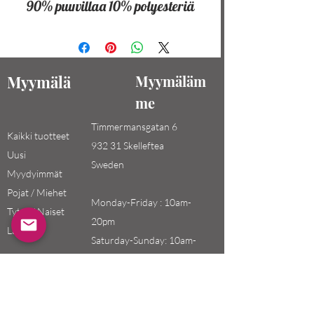
90% puuvillaa 10% polyesteriä
Myymälä
Myymäläm
me
Timmermansgatan 6
Kaikki tuotteet
932 31 Skelleftea
Uusi
Sweden
Myydyimmät
Pojat / Miehet
Monday-Friday : 10am-
Tytöt / Naiset
20pm
Lapset
Saturday-Sunday: 10am-
18pm
Email: