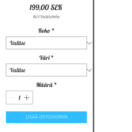
Hinta
199,00 SEK
ALV Sisällytetty
Koko
*
Väri
*
Määrä
*
LISÄÄ OSTOSKORIIN