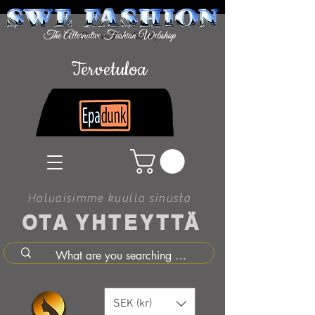
Tervetuloa
Haluaisimme kuulla sinusta
OTA YHTEYTTÄ
SEK (kr)