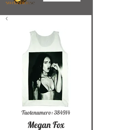
Tuotenumero: 384914
Megan Fox