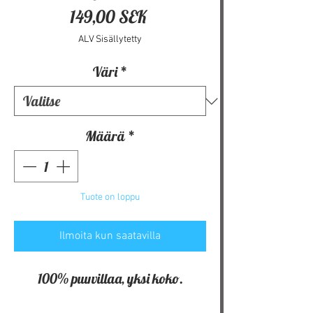
Hinta
149,00 SEK
ALV Sisällytetty
Väri
*
Määrä
*
Tuote on loppu
Ilmoita kun saatavilla
100% puuvillaa, yksi koko.