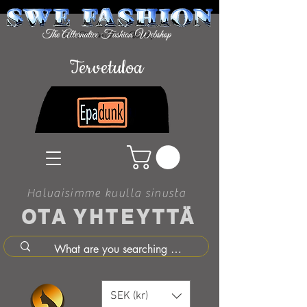
Tervetuloa
Haluaisimme kuulla sinusta
OTA YHTEYTTÄ
SEK (kr)