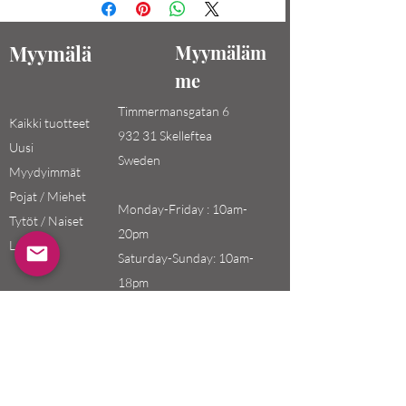
Myymälä
Myymäläm
me
Timmermansgatan 6
Kaikki tuotteet
932 31 Skelleftea
Uusi
Sweden
Myydyimmät
Pojat / Miehet
Monday-Friday : 10am-
Tytöt / Naiset
20pm
Lapset
Saturday-Sunday: 10am-
18pm
Email:
swefashion.shop@gmail.co
m