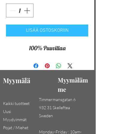
LISÄÄ OSTOSKORIIN
100% Puuvillaa
Myymälä
Myymäläm
me
Timmermansgatan 6
Kaikki tuotteet
932 31 Skelleftea
Uusi
Sweden
Myydyimmät
Pojat / Miehet
Monday-Friday : 10am-