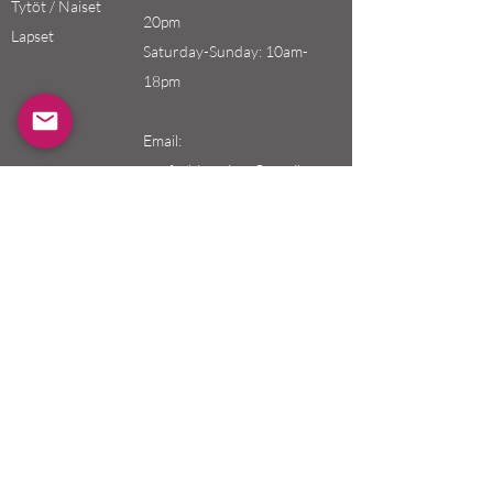
Tytöt / Naiset
20pm
Lapset
Saturday-Sunday: 10am-
18pm
Email:
swefashion.shop@gmail.co
m
Käytän
Asiakaspalvelu
tö
Toimitus ja palautukset
Kaupan käytäntö
maksutavat