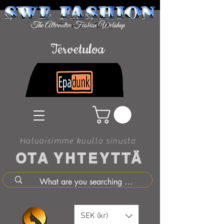
Tervetuloa
Haluaisimme kuulla sinusta
OTA YHTEYTTÄ
SEK (kr)