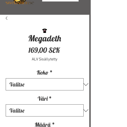
Megadeth
Hinta
169,00 SEK
ALV Sisällytetty
Koko
*
Väri
*
Määrä
*