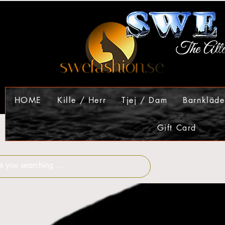
HOME
Kille / Herr
Tjej / Dam
Barnkläde
Gift Card