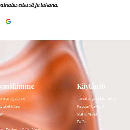
painatus edessä ja takana.
ymälämme
Käytäntö
ermansgatan 6
Toimitus ja palautukset
1 Skelleftea
Kaupan käytäntö
en
maksutavat
FAQ
y-Friday : 10am-20pm