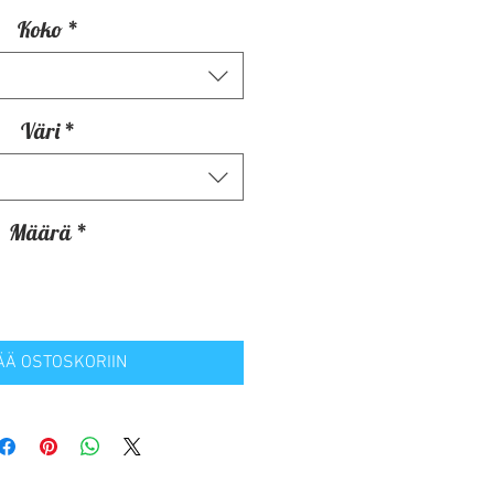
Koko
*
Väri
*
Määrä
*
ÄÄ OSTOSKORIIN