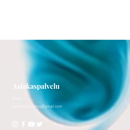
Asiakaspalvelu
Email:
swefashion.shop@gmail.com