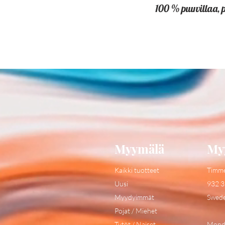
100 % puuvillaa, 
Myymälä
My
Kaikki tuotteet
Timm
Uusi
932 3
Myydyimmät
Swed
Pojat / Miehet
Tytöt / Naiset
Monda