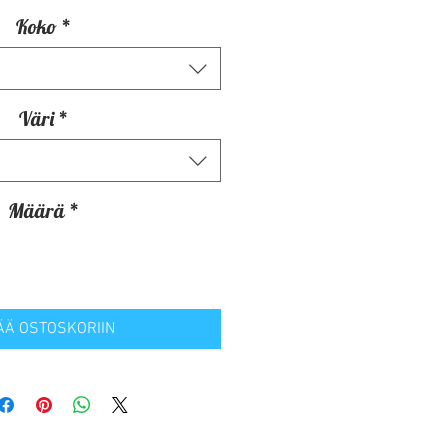
Koko
*
Väri
*
Määrä
*
ÄÄ OSTOSKORIIN