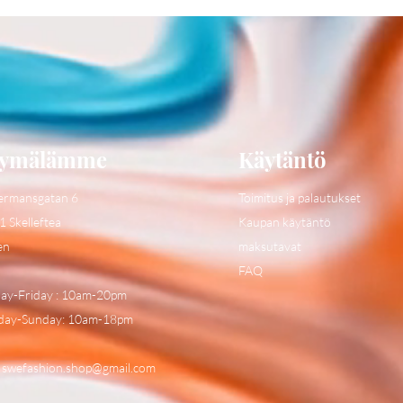
ymälämme
Käytäntö
ermansgatan 6
Toimitus ja palautukset
1 Skelleftea
Kaupan käytäntö
en
maksutavat
FAQ
y-Friday : 10am-20pm
day-Sunday: 10am-18pm
:
swefashion.shop@gmail.com