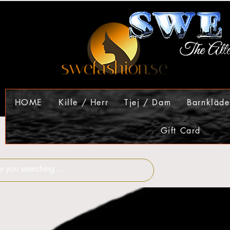
HOME
Kille / Herr
Tjej / Dam
Barnkläde
Gift Card