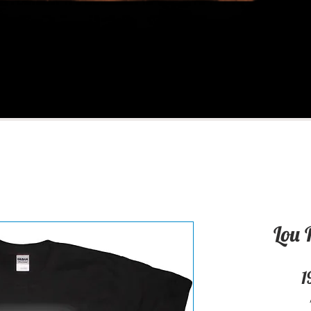
Lou 
1