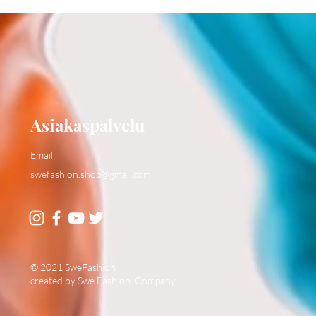
Asiakaspalvelu
Email:
swefashion.shop@gmail.com
© 2021 SweFashion
created by Swe Fashion Company