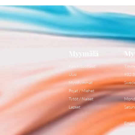
Myymälä
My
Kaikki tuotteet
Timm
Uusi
932 3
Myydyimmät
Swed
Pojat / Miehet
Tytöt / Naiset
Monda
Lapset
Satur
Email