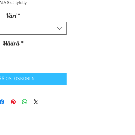
ALV Sisällytetty
Väri
*
Määrä
*
ÄÄ OSTOSKORIIN