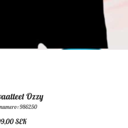
vaatteet Ozzy
enumero: 986250
Hinta
99,00 SEK