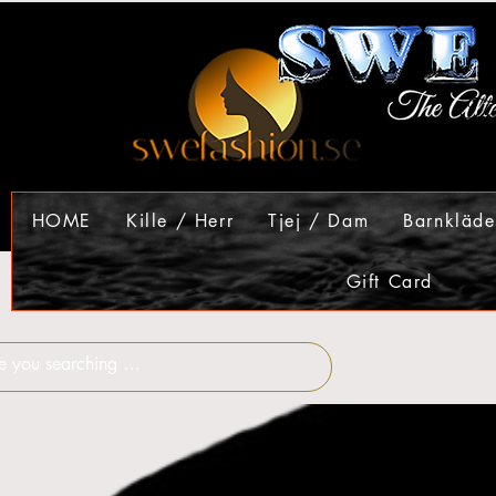
HOME
Kille / Herr
Tjej / Dam
Barnkläde
Gift Card