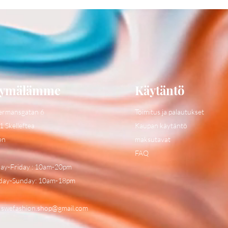
ymälämme
Käytäntö
ermansgatan 6
Toimitus ja palautukset
1 Skelleftea
Kaupan käytäntö
en
maksutavat
FAQ
y-Friday : 10am-20pm
day-Sunday: 10am-18pm
:
swefashion.shop@gmail.com