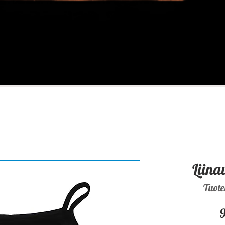
Liina
Tuot