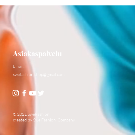
Asiakaspalvelu
Email:
swefashion.shop@gmail.com
© 2021 SweFashion
created by Swe Fashion Company