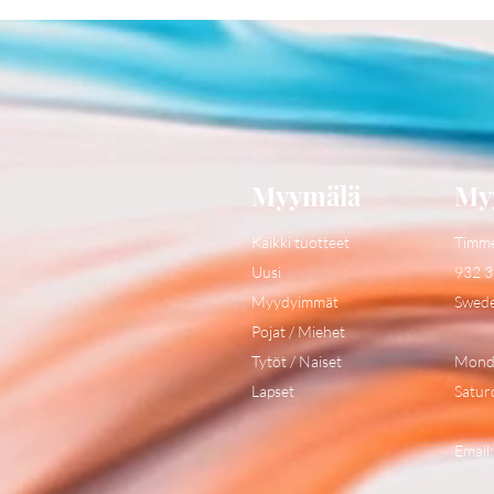
Myymälä
My
Kaikki tuotteet
Timm
Uusi
932 3
Myydyimmät
Swed
Pojat / Miehet
Tytöt / Naiset
Monda
Lapset
Satur
Email