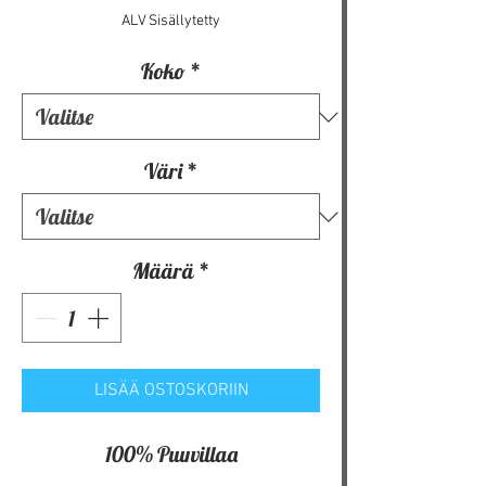
ALV Sisällytetty
Koko
*
Väri
*
Määrä
*
LISÄÄ OSTOSKORIIN
100% Puuvillaa