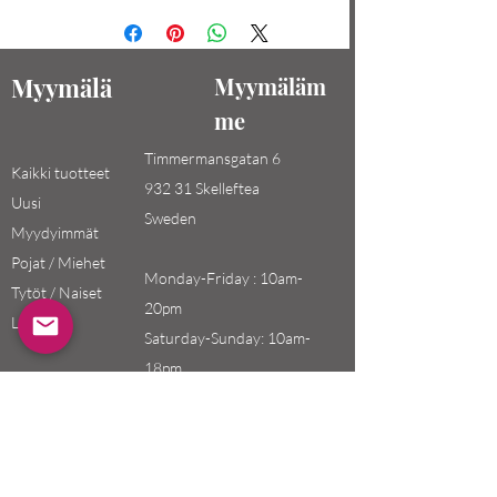
Myymälä
Myymäläm
me
Timmermansgatan 6
Kaikki tuotteet
932 31 Skelleftea
Uusi
Sweden
Myydyimmät
Pojat / Miehet
Monday-Friday : 10am-
Tytöt / Naiset
20pm
Lapset
Saturday-Sunday: 10am-
18pm
Email:
swefashion.shop@gmail.co
m