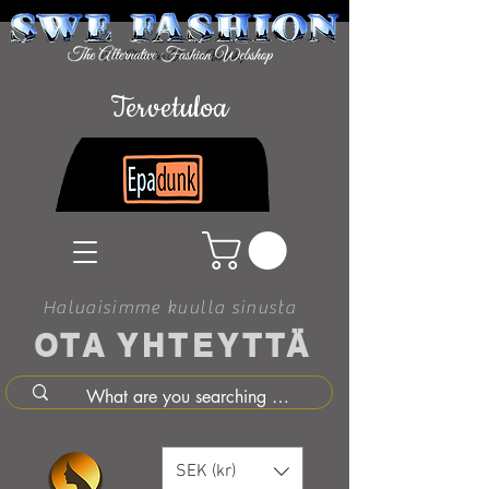
Tervetuloa
Haluaisimme kuulla sinusta
OTA YHTEYTTÄ
SEK (kr)