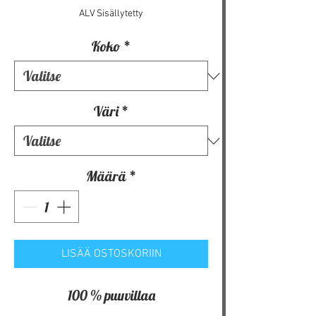
ALV Sisällytetty
Koko
*
Väri
*
Määrä
*
LISÄÄ OSTOSKORIIN
100 % puuvillaa