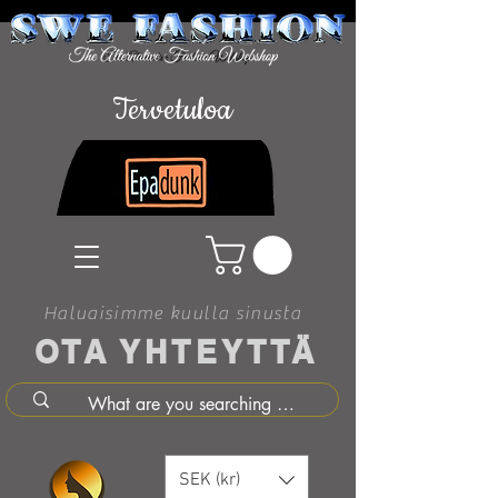
Tervetuloa
Haluaisimme kuulla sinusta
OTA YHTEYTTÄ
SEK (kr)