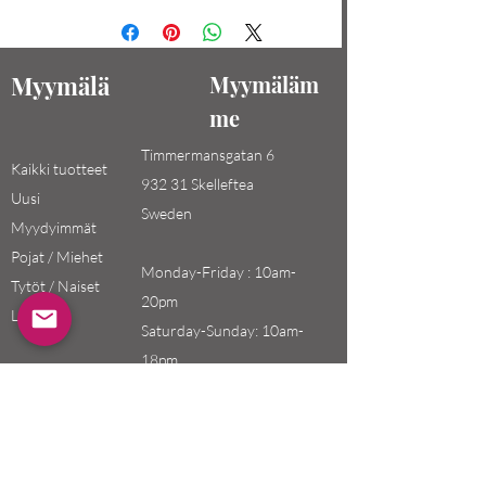
Myymälä
Myymäläm
me
Timmermansgatan 6
Kaikki tuotteet
932 31 Skelleftea
Uusi
Sweden
Myydyimmät
Pojat / Miehet
Monday-Friday : 10am-
Tytöt / Naiset
20pm
Lapset
Saturday-Sunday: 10am-
18pm
Email:
swefashion.shop@gmail.co
m