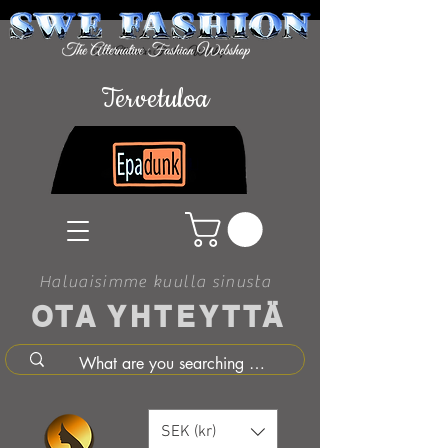
Tervetuloa
Haluaisimme kuulla sinusta
OTA YHTEYTTÄ
SEK (kr)