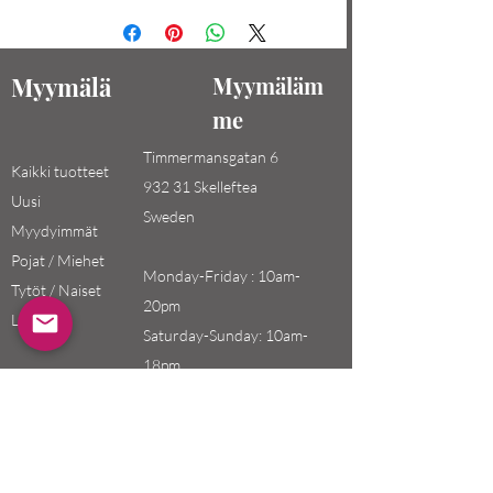
Myymälä
Myymäläm
me
Timmermansgatan 6
Kaikki tuotteet
932 31 Skelleftea
Uusi
Sweden
Myydyimmät
Pojat / Miehet
Monday-Friday : 10am-
Tytöt / Naiset
20pm
Lapset
Saturday-Sunday: 10am-
18pm
Email:
swefashion.shop@gmail.co
m