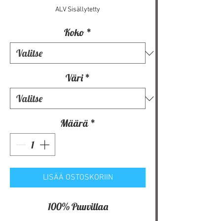
ALV Sisällytetty
Koko
*
Väri
*
Määrä
*
LISÄÄ OSTOSKORIIN
100% Puuvillaa