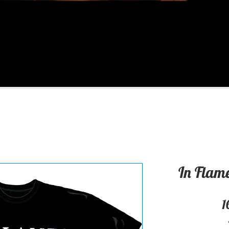
In Flame
1