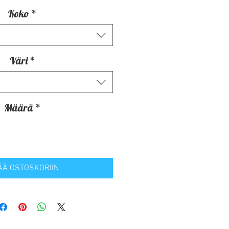
Koko
*
Väri
*
Määrä
*
ÄÄ OSTOSKORIIN