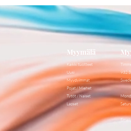
Myymälä
My
Kaikki tuotteet
Timm
Uusi
932 3
Myydyimmät
Swed
Pojat / Miehet
Tytöt / Naiset
Monda
Lapset
Satur
Email