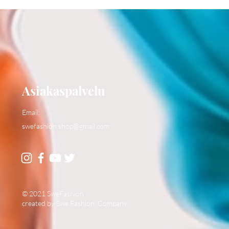
Asiakaspalvelu
Email:
swefashion.shop@gmail.com
© 2021 SweFashion
created by Swe Fashion Company