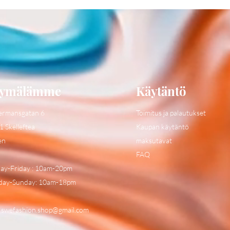
ymälämme
Käytäntö
ermansgatan 6
Toimitus ja palautukset
1 Skelleftea
Kaupan käytäntö
en
maksutavat
FAQ
y-Friday : 10am-20pm
day-Sunday: 10am-18pm
:
swefashion.shop@gmail.com