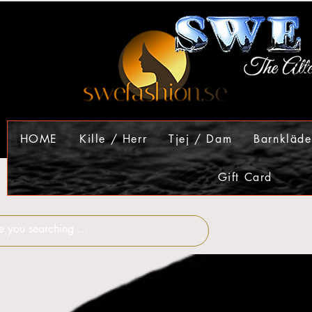
HOME
Kille / Herr
Tjej / Dam
Barnkläde
Gift Card