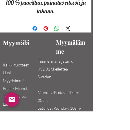
100 % puuvillaa, painatus edessä ja
takana.
Myymälä
Myymäläm
me
Timmermansgatan 6
Kaikki tuotteet
932 31 Skelleftea
Uusi
Sweden
Myydyimmät
Pojat / Miehet
Monday-Friday : 10am-
Tytöt / Naiset
20pm
Lapset
Saturday-Sunday: 10am-
18pm