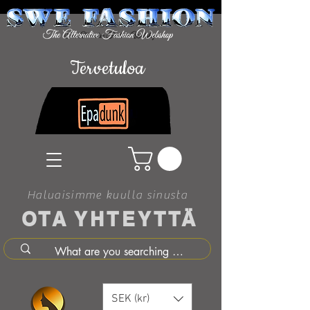
Tervetuloa
Haluaisimme kuulla sinusta
OTA YHTEYTTÄ
SEK (kr)