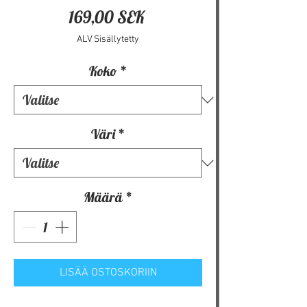
Hinta
169,00 SEK
ALV Sisällytetty
Koko
*
Väri
*
Määrä
*
LISÄÄ OSTOSKORIIN