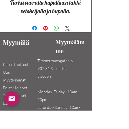
Turkisvuorattu hupullinen takki
vetoketjulla ja hupulla.
Myymälä
Myymäläm
me
Timmermansgatan 6
Kaikki tuotteet
932 31 Skelleftea
Uusi
Sweden
Myydyimmät
Pojat / Miehet
Monday-Friday : 10am-
Tytöt / Naiset
20pm
Lapset
Saturday-Sunday: 10am-
18pm