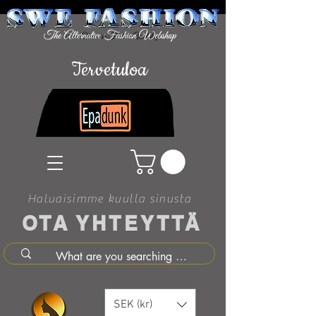
Tervetuloa
Haluaisimme kuulla sinusta
OTA YHTEYTTÄ
SEK (kr)