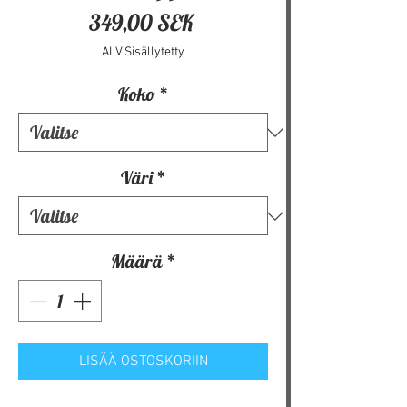
Hinta
349,00 SEK
ALV Sisällytetty
Koko
*
Väri
*
Määrä
*
LISÄÄ OSTOSKORIIN