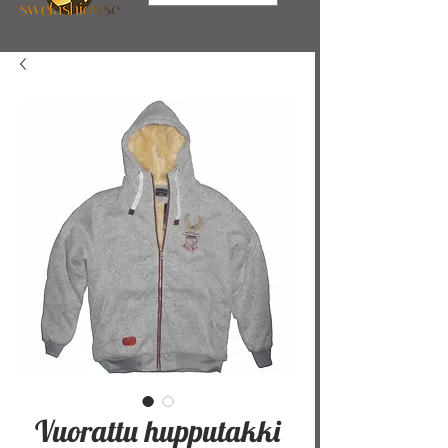
Vuorattu hupputakki