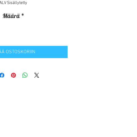
ALV Sisällytetty
Määrä
*
ÄÄ OSTOSKORIIN