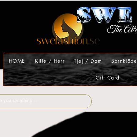
HOME
Kille / Herr
Tjej / Dam
Barnkläde
Gift Card