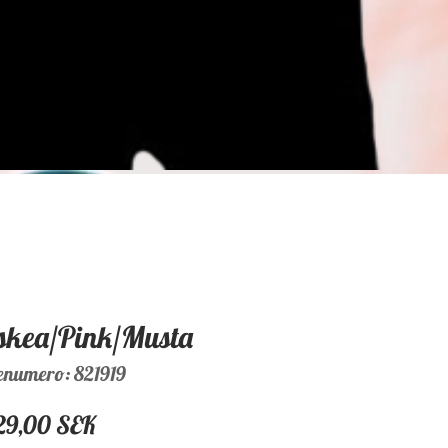
skea/Pink/Musta
enumero: 821919
Hinta
29,00 SEK