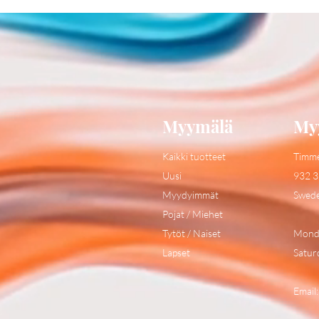
Myymälä
My
Kaikki tuotteet
Timm
Uusi
932 3
Myydyimmät
Swed
Pojat / Miehet
Tytöt / Naiset
Monda
Lapset
Satur
Email