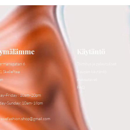
ymälämme
Käytäntö
ermansgatan 6
Toimitus ja palautukset
1 Skelleftea
Kaupan käytäntö
en
maksutavat
FAQ
y-Friday : 10am-20pm
day-Sunday: 10am-18pm
:
swefashion.shop@gmail.com