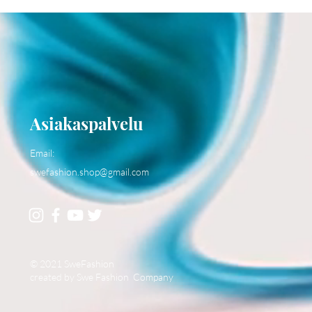
Asiakaspalvelu
Email:
swefashion.shop@gmail.com
© 2021 SweFashion
created by Swe Fashion Company