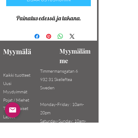
LISÄÄ OSTOSKORIIN
Painatus edessä ja takana.
Myymälä
Myymäläm
me
Timmermansgatan 6
Kaikki tuotteet
932 31 Skelleftea
Uusi
Sweden
Myydyimmät
Pojat / Miehet
Monday-Friday : 10am-
Tytöt / Naiset
20pm
Lapset
Saturday-Sunday: 10am-
18pm