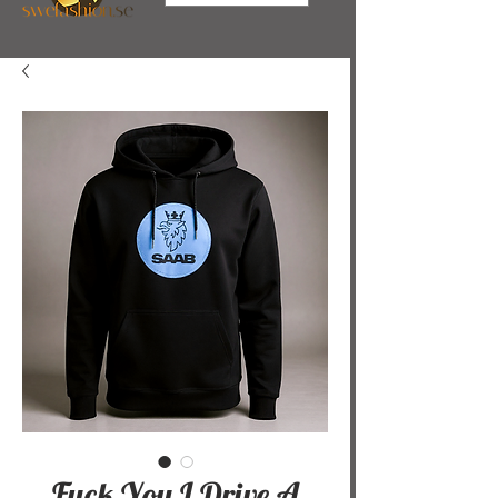
Fuck You I Drive A