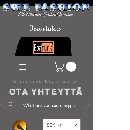
Tervetuloa
Haluaisimme kuulla sinusta
OTA YHTEYTTÄ
SEK (kr)