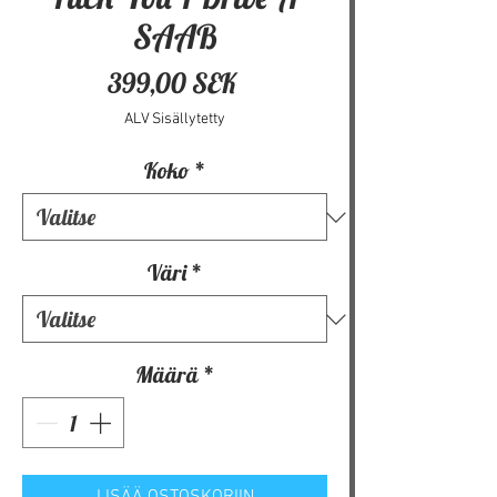
SAAB
Hinta
399,00 SEK
ALV Sisällytetty
Koko
*
Väri
*
Määrä
*