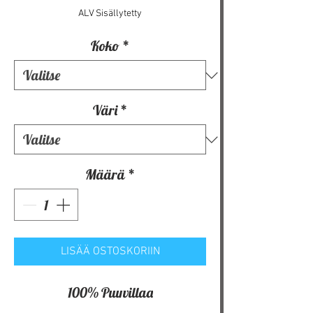
ALV Sisällytetty
Koko
*
Väri
*
Määrä
*
LISÄÄ OSTOSKORIIN
100% Puuvillaa