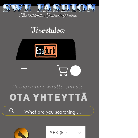
Tervetuloa
Haluaisimme kuulla sinusta
OTA YHTEYTTÄ
SEK (kr)