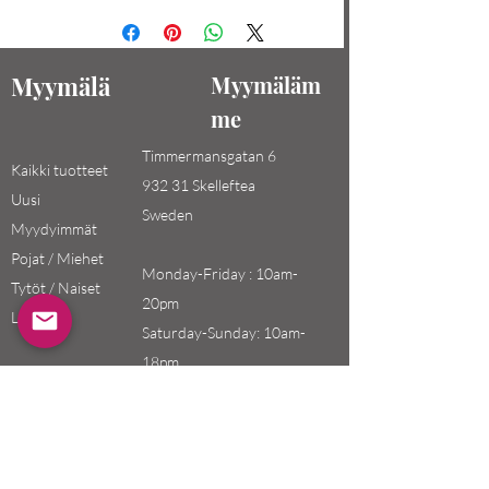
Myymälä
Myymäläm
me
Timmermansgatan 6
Kaikki tuotteet
932 31 Skelleftea
Uusi
Sweden
Myydyimmät
Pojat / Miehet
Monday-Friday : 10am-
Tytöt / Naiset
20pm
Lapset
Saturday-Sunday: 10am-
18pm
Email:
swefashion.shop@gmail.co
m