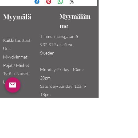
Myymälä
Myymäläm
me
Timmermansgatan 6
Kaikki tuotteet
932 31 Skelleftea
Uusi
Sweden
Myydyimmät
Pojat / Miehet
Monday-Friday : 10am-
Tytöt / Naiset
20pm
Lapset
Saturday-Sunday: 10am-
18pm
Email:
swefashion.shop@gmail.co
m