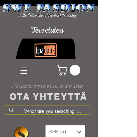
Tervetuloa
Haluaisimme kuulla sinusta
OTA YHTEYTTÄ
SEK (kr)