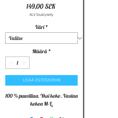
Hinta
149,00 SEK
ALV Sisällytetty
Väri
*
Määrä
*
LISÄÄ OSTOSKORIIN
100 % puuvillaa. Yksi koko. Vastaa
kokoa M-L.