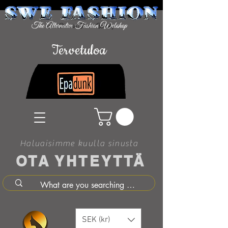
Tervetuloa
Haluaisimme kuulla sinusta
OTA YHTEYTTÄ
SEK (kr)