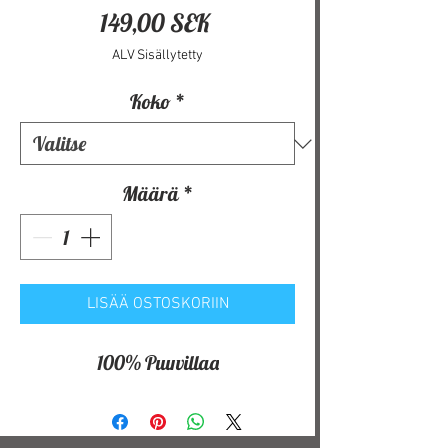
Hinta
149,00 SEK
ALV Sisällytetty
Koko
*
Määrä
*
LISÄÄ OSTOSKORIIN
100% Puuvillaa