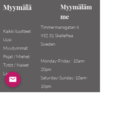
Myymälä
Myymäläm
me
Timmermansgatan 6
Kaikki tuotteet
932 31 Skelleftea
Uusi
Sweden
Myydyimmät
Pojat / Miehet
Monday-Friday : 10am-
Tytöt / Naiset
20pm
Lapset
Saturday-Sunday: 10am-
18pm
Email:
swefashion.shop@gmail.co
m