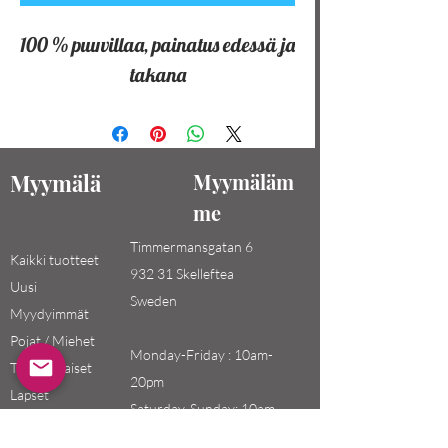
100 % puuvillaa, painatus edessä ja
takana
Myymälä
Myymäläm
me
Timmermansgatan 6
Kaikki tuotteet
932 31 Skelleftea
Uusi
Sweden
Myydyimmät
Pojat / Miehet
Monday-Friday : 10am-
Tytöt / Naiset
20pm
Lapset
Saturday-Sunday: 10am-
18pm