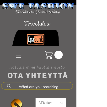
Tervetuloa
Haluaisimme kuulla sinusta
OTA YHTEYTTÄ
SEK (kr)