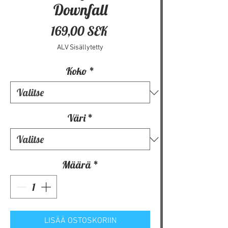
Downfall
Hinta
169,00 SEK
ALV Sisällytetty
Koko
*
Väri
*
Määrä
*
LISÄÄ OSTOSKORIIN