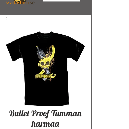
Bullet Proof Tumman
harmaa