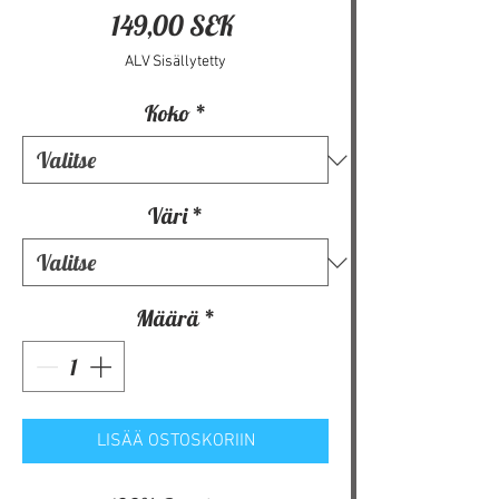
Hinta
149,00 SEK
ALV Sisällytetty
Koko
*
Väri
*
Määrä
*
LISÄÄ OSTOSKORIIN