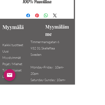
100% Puuvillaa
Myymälä
Myymäläm
me
Timmermansgatan 6
Kaikki tuotteet
932 31 Skelleftea
Uusi
Sweden
Myydyimmät
Pojat / Miehet
Monday-Friday : 10am-
Tytöt / Naiset
20pm
Lapset
Saturday-Sunday: 10am-
18pm
Email: