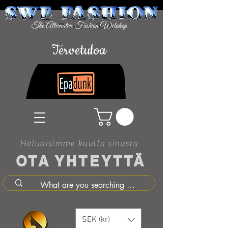
Tervetuloa
Haluaisimme kuulla sinusta
OTA YHTEYTTÄ
SEK (kr)