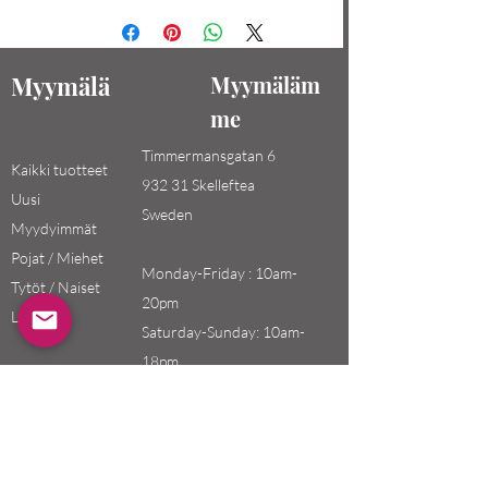
Myymälä
Myymäläm
me
Timmermansgatan 6
Kaikki tuotteet
932 31 Skelleftea
Uusi
Sweden
Myydyimmät
Pojat / Miehet
Monday-Friday : 10am-
Tytöt / Naiset
20pm
Lapset
Saturday-Sunday: 10am-
18pm
Email:
swefashion.shop@gmail.co
m