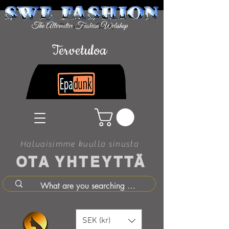
Tervetuloa
Haluaisimme kuulla sinusta
OTA YHTEYTTÄ
SEK (kr)