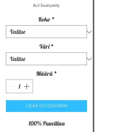
ALV Sisällytetty
Koko
*
Väri
*
Määrä
*
LISÄÄ OSTOSKORIIN
100% Puuvillaa