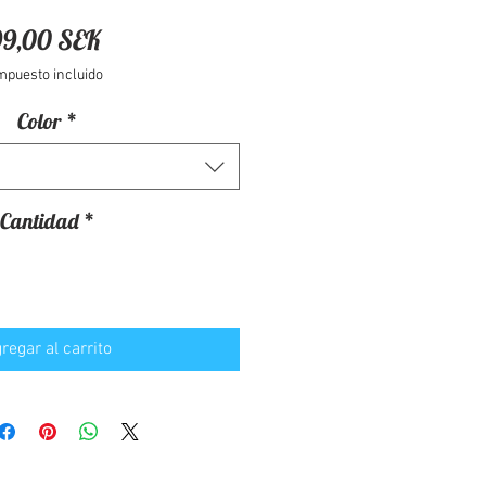
Precio
99,00 SEK
mpuesto incluido
Color
*
Cantidad
*
regar al carrito