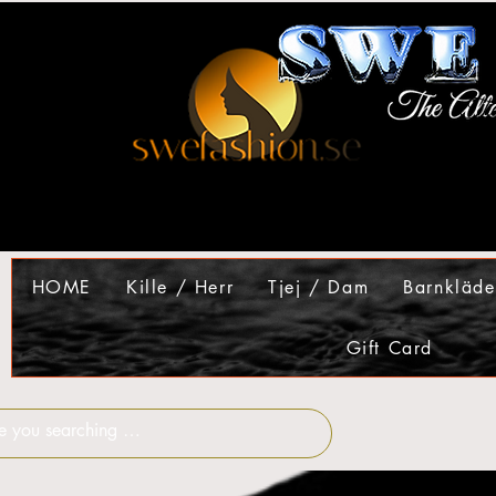
HOME
Kille / Herr
Tjej / Dam
Barnkläde
Gift Card