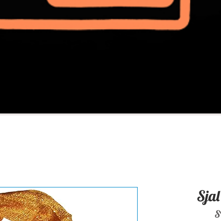
Sja
S