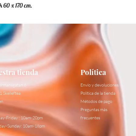
k 60 x 170 cm.
stra tienda
Política
ermansgatan 6
Envío y devoluciones
1 Skelleftea
Política de la tienda
en
Métodos de pago
Preguntas más
y-Friday : 10am-20pm
frecuentes
day-Sunday: 10am-18pm