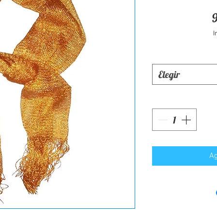
I
Elegir
Ag