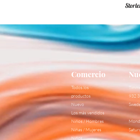
Storle
Comercio
Nue
Todos los
Timm
productos
932 3
Nuevo
Swed
Los más vendidos
Niños / Hombres
Monda
Niñas / Mujeres
Satur
Niños