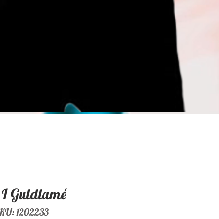
l I Guldlamé
KU: 1202233