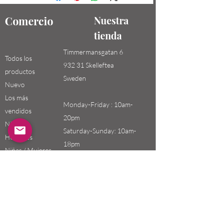
Comercio
Nuestra
tienda
Timmermansgatan 6
Todos los
932 31 Skelleftea
productos
Sweden
Nuevo
Los más
Monday-Friday : 10am-
vendidos
20pm
Niños /
Saturday-Sunday: 10am-
Hombres
18pm
Niñas / Mujeres
Niños
Email:
swefashion.shop@gmail.co
m