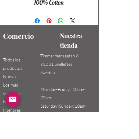
100% Cotton
Comercio
Nuestra
tienda
Timmermansgatan 6
Todos los
932 31 Skelleftea
productos
Sweden
Nuevo
Los más
Monday-Friday : 10am-
vendidos
20pm
Niños /
Saturday-Sunday: 10am-
Hombres
18pm
Niñas / Mujeres
Niños
Email: