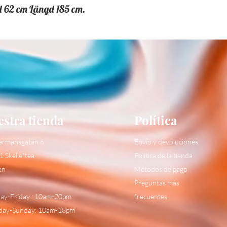
d 62 cm Längd 185 cm.
stra tienda
Política
ermansgatan 6
Envío y devoluciones
1 Skelleftea
Política de la tienda
en
Métodos de pago
Preguntas más
y-Friday : 10am-20pm
frecuentes
day-Sunday: 10am-18pm