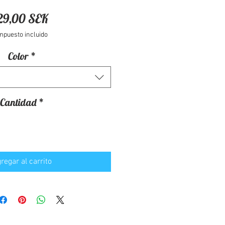
Precio
29,00 SEK
mpuesto incluido
Color
*
Cantidad
*
regar al carrito