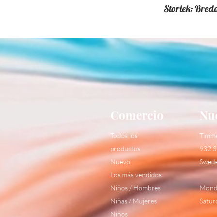
Storlek: Bred
Comercio
Nue
Todos los
Timm
productos
932 3
Nuevo
Swed
Los más vendidos
Niños / Hombres
Monda
Niñas / Mujeres
Satur
Niños