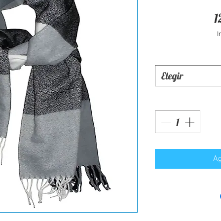
1
I
Elegir
Ag