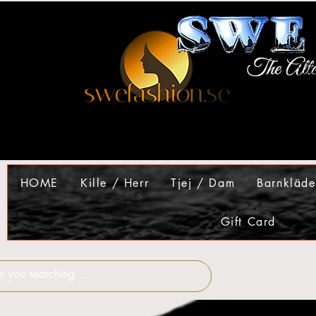
HOME
Kille / Herr
Tjej / Dam
Barnkläde
Gift Card