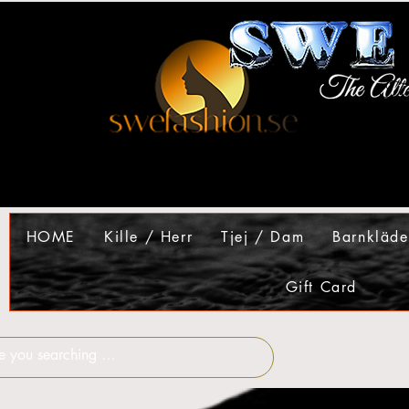
HOME
Kille / Herr
Tjej / Dam
Barnkläde
Gift Card