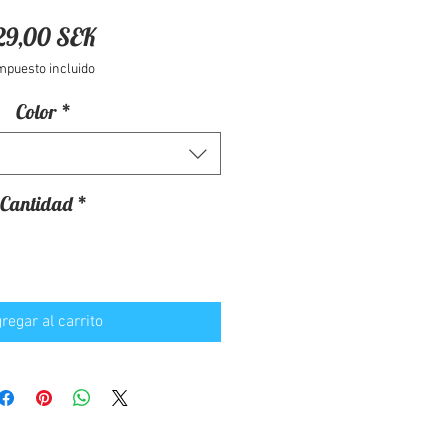
Precio
29,00 SEK
mpuesto incluido
Color
*
Cantidad
*
regar al carrito