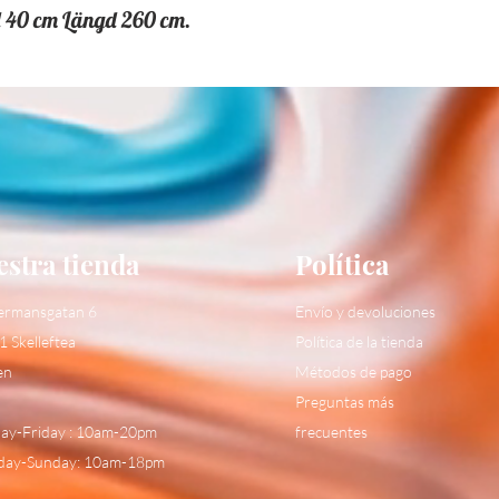
d 40 cm Längd 260 cm.
stra tienda
Política
ermansgatan 6
Envío y devoluciones
1 Skelleftea
Política de la tienda
en
Métodos de pago
Preguntas más
y-Friday : 10am-20pm
frecuentes
day-Sunday: 10am-18pm