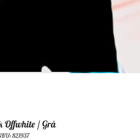
 Offwhite / Grå
SKU: 821937