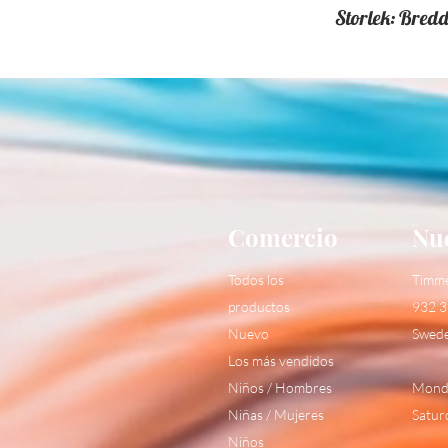
Storlek: Bred
Comercio
Nue
Todos los
Timm
productos
932 3
Nuevo
Swed
Los más vendidos
Niños / Hombres
Monda
Niñas / Mujeres
Satur
Niños