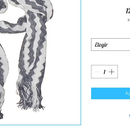
1
I
Elegir
Ag