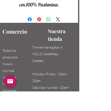
cm.100% Pashmina.
Comercio
Nuestra
tienda
Timmermansgatan 6
Todos los
932 31 Skelleftea
productos
Sweden
Nuevo
Los más
Monday-Friday : 10am-
vendidos
20pm
Niños /
Saturday-Sunday: 10am-
Hombres
18pm
Niñas / Mujeres
Niños
Email: