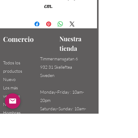
cm.
Comercio
Nuestra
tienda
Timmermansgatan 6
Todos los
932 31 Skelleftea
productos
Sweden
Nuevo
Los más
Monday-Friday : 10am-
vendidos
20pm
Niños /
Saturday-Sunday: 10am-
Hombres
18pm
Niñas / Mujeres
Niños
Email: