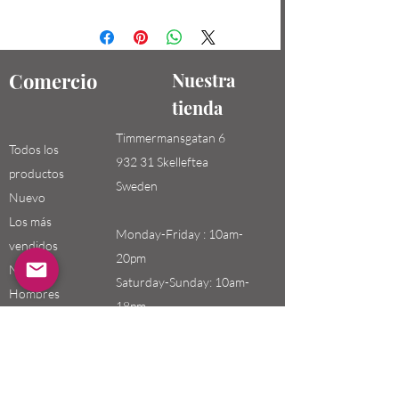
Comercio
Nuestra
tienda
Timmermansgatan 6
Todos los
932 31 Skelleftea
productos
Sweden
Nuevo
Los más
Monday-Friday : 10am-
vendidos
20pm
Niños /
Saturday-Sunday: 10am-
Hombres
18pm
Niñas / Mujeres
Niños
Email:
swefashion.shop@gmail.co