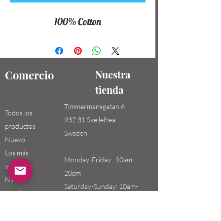
100% Cotton
Comercio
Nuestra
tienda
Timmermansgatan 6
Todos los
932 31 Skelleftea
productos
Sweden
Nuevo
Los más
Monday-Friday : 10am-
vendidos
20pm
Niños /
Saturday-Sunday: 10am-
Hombres
18pm
Niñas / Mujeres
Niños