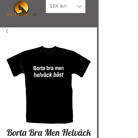
SEK (kr)
Borta Bra Men Helväck