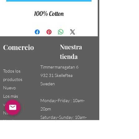
100% Cotton
Comercio
Nuestra
tienda
Timmermansgatan 6
Todos los
932 31 Skelleftea
productos
Sweden
Nuevo
Los más
Monday-Friday : 10am-
vendidos
20pm
Niños /
Saturday-Sunday: 10am-
Hombres
18pm
Niñas / Mujeres
Niños