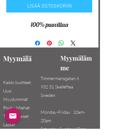
LISÄÄ OSTOSKORIIN
100% puuvillaa
Myymälä
Myymäläm
me
Timmermansgatan 6
Kaikki tuotteet
932 31 Skelleftea
Uusi
Sweden
Myydyimmät
Pojat / Miehet
Monday-Friday : 10am-
Tytöt / Naiset
20pm
Lapset
Saturday-Sunday: 10am-
18pm