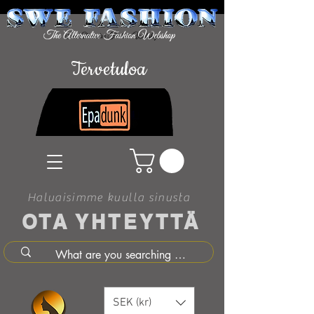
Tervetuloa
Haluaisimme kuulla sinusta
OTA YHTEYTTÄ
SEK (kr)