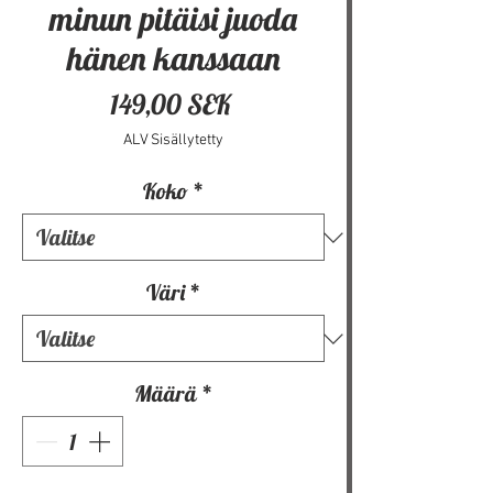
minun pitäisi juoda
hänen kanssaan
Hinta
149,00 SEK
ALV Sisällytetty
Koko
*
Väri
*
Määrä
*