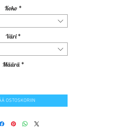
Koko
*
Väri
*
Määrä
*
ÄÄ OSTOSKORIIN