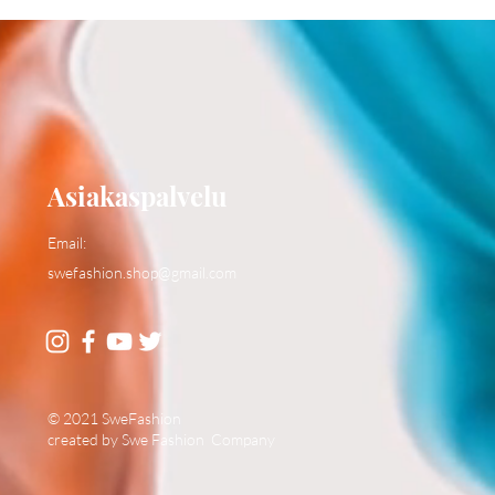
Asiakaspalvelu
Email:
swefashion.shop@gmail.com
© 2021 SweFashion
created by Swe Fashion Company