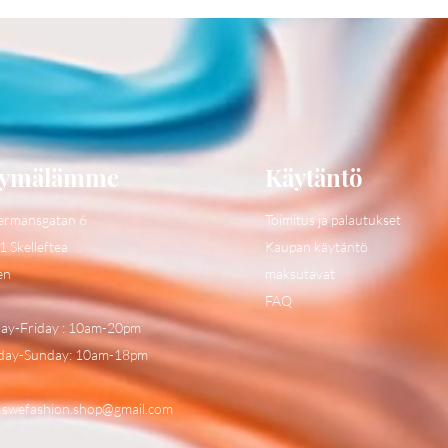
ymälämme
Käytäntö
ermansgatan 6
Toimitus ja palautukset
1 Skelleftea
Kaupan käytäntö
en
maksutavat
FAQ
y-Friday : 10am-20pm
day-Sunday: 10am-18pm
:
swefashion.shop@gmail.com