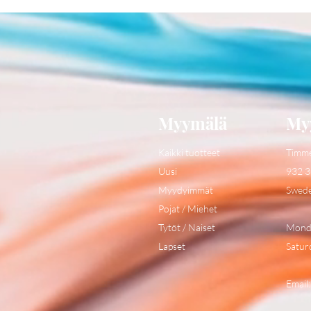
Myymälä
My
Kaikki tuotteet
Timm
Uusi
932 3
Myydyimmät
Swed
Pojat / Miehet
Tytöt / Naiset
Monda
Lapset
Satur
Email