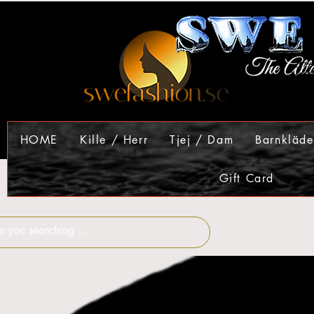
HOME
Kille / Herr
Tjej / Dam
Barnkläde
Gift Card