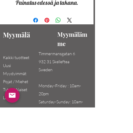
Painatus edessä ja takana.
Myymälä
Myymäläm
me
Timmermansgatan 6
Kaikki tuotteet
932 31 Skelleftea
Uusi
Sweden
Myydyimmät
Pojat / Miehet
Monday-Friday : 10am-
Tytöt / Naiset
20pm
Lapset
Saturday-Sunday: 10am-
18pm
Email: