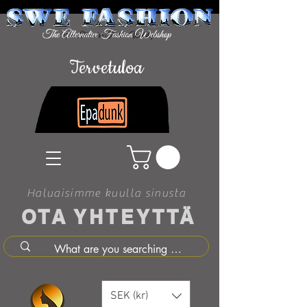
Tervetuloa
Haluaisimme kuulla sinusta
OTA YHTEYTTÄ
SEK (kr)