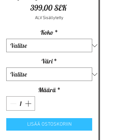
Hinta
399,00 SEK
ALV Sisällytetty
Koko
*
Väri
*
Määrä
*
LISÄÄ OSTOSKORIIN