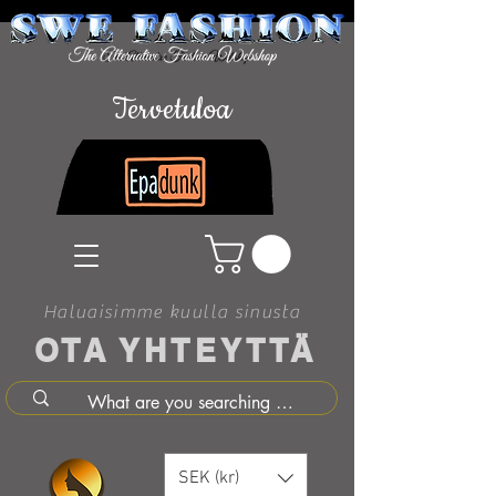
Tervetuloa
Haluaisimme kuulla sinusta
OTA YHTEYTTÄ
SEK (kr)