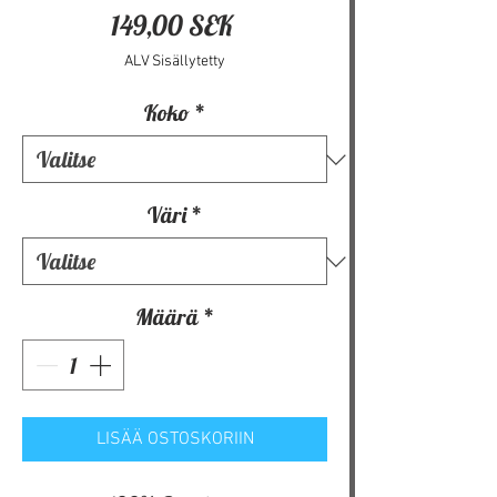
Hinta
149,00 SEK
ALV Sisällytetty
Koko
*
Väri
*
Määrä
*
LISÄÄ OSTOSKORIIN