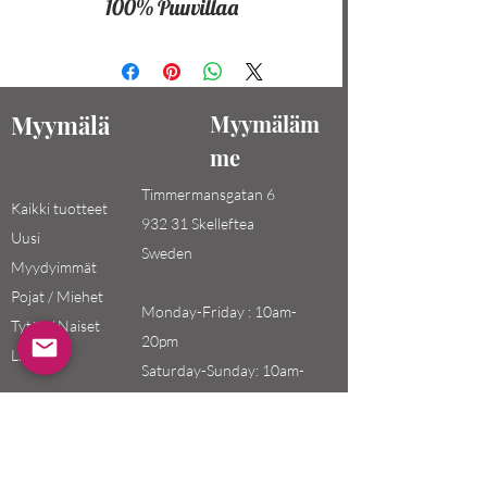
100% Puuvillaa
Myymälä
Myymäläm
me
Timmermansgatan 6
Kaikki tuotteet
932 31 Skelleftea
Uusi
Sweden
Myydyimmät
Pojat / Miehet
Monday-Friday : 10am-
Tytöt / Naiset
20pm
Lapset
Saturday-Sunday: 10am-
18pm
Email: