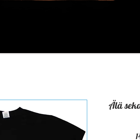
Älä seka
1