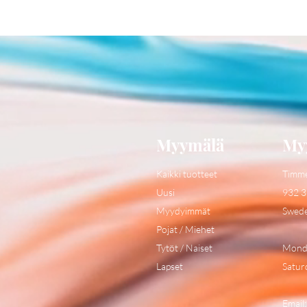
Myymälä
My
Kaikki tuotteet
Timm
Uusi
932 3
Myydyimmät
Swed
Pojat / Miehet
Tytöt / Naiset
Monda
Lapset
Satur
Email