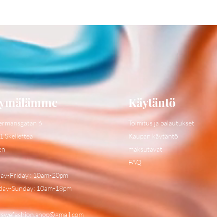
ymälämme
Käytäntö
ermansgatan 6
Toimitus ja palautukset
1 Skelleftea
Kaupan käytäntö
en
maksutavat
FAQ
y-Friday : 10am-20pm
day-Sunday: 10am-18pm
:
swefashion.shop@gmail.com