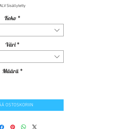
ALV Sisällytetty
Koko
*
Väri
*
Määrä
*
ÄÄ OSTOSKORIIN