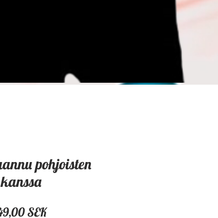
annu pohjoisten
kanssa
Hinta
49,00 SEK