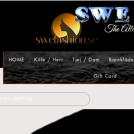
HOME
Kille / Herr
Tjej / Dam
Barnkläde
Gift Card