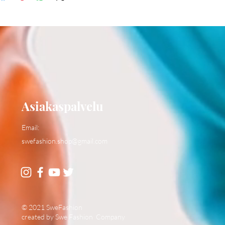
Asiakaspalvelu
Email:
swefashion.shop@gmail.com
© 2021 SweFashion
created by Swe Fashion Company