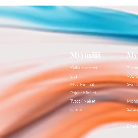
Myymälä
My
Kaikki tuotteet
Timm
Uusi
932 3
Myydyimmät
Swed
Pojat / Miehet
Tytöt / Naiset
Monda
Lapset
Satur
Email