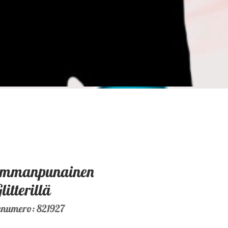
Tummanpunainen
litterillä
enumero: 821927