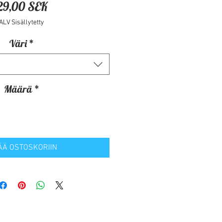
Hinta
29,00 SEK
ALV Sisällytetty
Väri
*
Määrä
*
ÄÄ OSTOSKORIIN