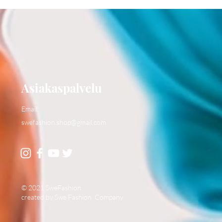
Asiakaspalvelu
Email:
swefashion.shop@gmail.com
© 2021 SweFashion
created by Swe Fashion Company