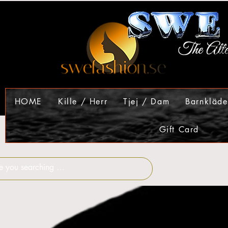
HOME
Kille / Herr
Tjej / Dam
Barnkläde
Gift Card