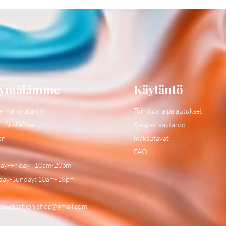
ymälämme
Käytäntö
ermansgatan 6
Toimitus ja palautukset
1 Skelleftea
Kaupan käytäntö
en
maksutavat
FAQ
y-Friday : 10am-20pm
day-Sunday: 10am-18pm
:
swefashion.shop@gmail.com