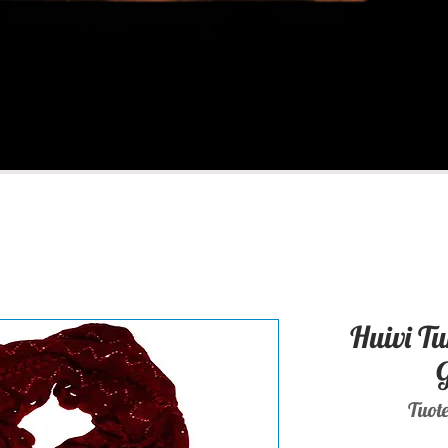
Huivi 
G
Tuot