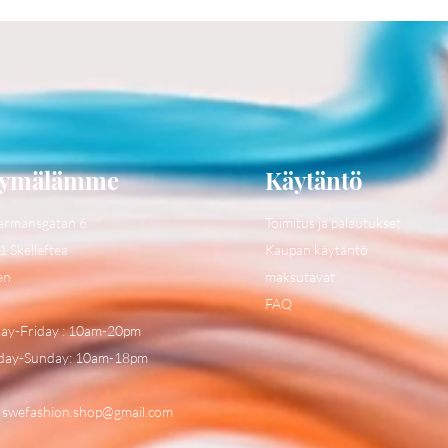
ymälämme
Käytäntö
ermansgatan 6
Toimitus ja palautukset
1 Skelleftea
Kaupan käytäntö
en
maksutavat
FAQ
y-Friday : 10am-20pm
day-Sunday: 10am-18pm
:
swefashion.shop@gmail.com