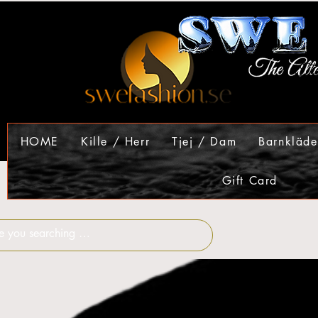
HOME
Kille / Herr
Tjej / Dam
Barnkläde
Gift Card