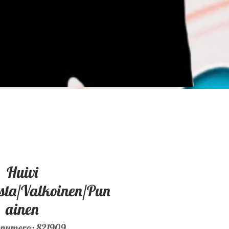
Huivi
sta/Valkoinen/Pun
ainen
enumero: 821909