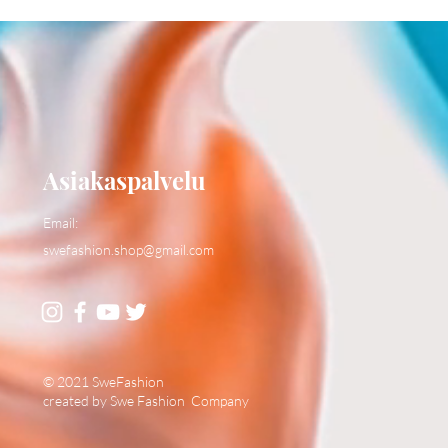
Asiakaspalvelu
Email:
swefashion.shop@gmail.com
© 2021 SweFashion
created by Swe Fashion Company