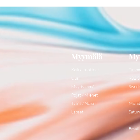
Myymälä
My
Kaikki tuotteet
Timm
Uusi
932 3
Myydyimmät
Swed
Pojat / Miehet
Tytöt / Naiset
Monda
Lapset
Satur
Email