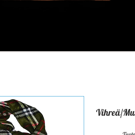
Vihreä/Mu
Tuot