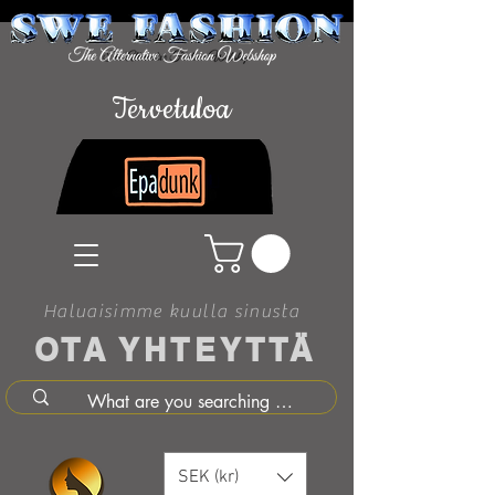
Tervetuloa
Haluaisimme kuulla sinusta
OTA YHTEYTTÄ
SEK (kr)