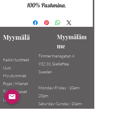
100% Pashmina.
Myymälä
Myymäläm
me
Timmermansgatan 6
Kaikki tuotteet
932 31 Skelleftea
Uusi
Sweden
Myydyimmät
Pojat / Miehet
Monday-Friday : 10am-
Tytöt / Naiset
20pm
Lapset
Saturday-Sunday: 10am-
18pm
Email: