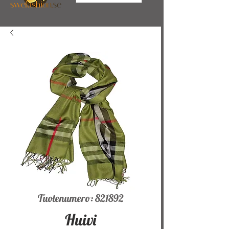
Tuotenumero: 821892
Huivi