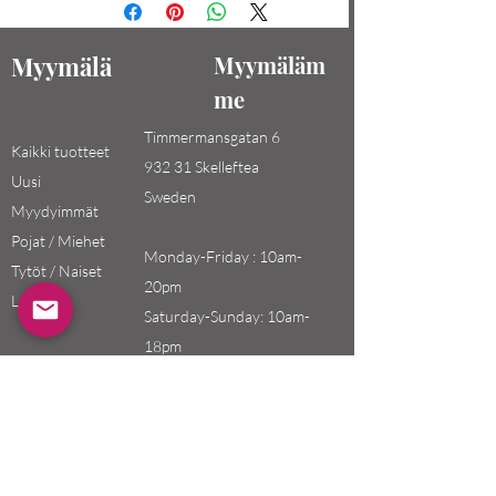
Myymälä
Myymäläm
me
Timmermansgatan 6
Kaikki tuotteet
932 31 Skelleftea
Uusi
Sweden
Myydyimmät
Pojat / Miehet
Monday-Friday : 10am-
Tytöt / Naiset
20pm
Lapset
Saturday-Sunday: 10am-
18pm
Email:
swefashion.shop@gmail.co
m