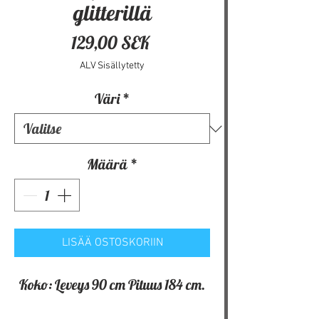
glitterillä
Hinta
129,00 SEK
ALV Sisällytetty
Väri
*
Määrä
*
LISÄÄ OSTOSKORIIN
Koko: Leveys 90 cm Pituus 184 cm.