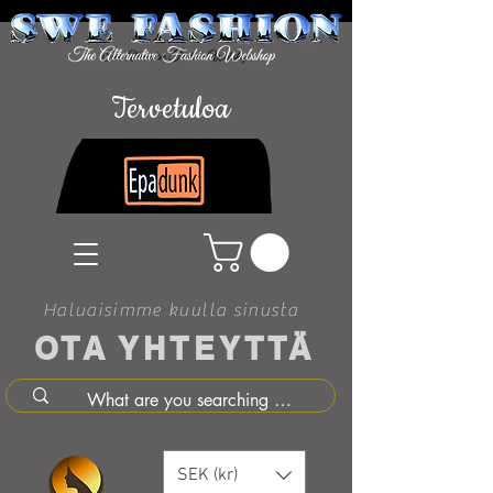
Tervetuloa
Haluaisimme kuulla sinusta
OTA YHTEYTTÄ
SEK (kr)